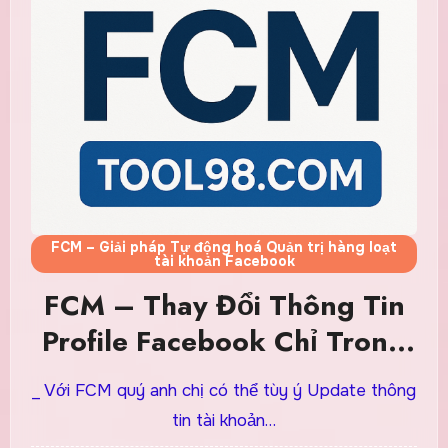
FCM – Giải pháp Tự động hoá Quản trị hàng loạt
tài khoản Facebook
FCM – Thay Đổi Thông Tin
Profile Facebook Chỉ Trong
Vài Click, Dễ Hơn Bao Giờ
_ Với FCM quý anh chị có thể tùy ý Update thông
Hết
tin tài khoản…