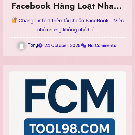
Facebook Hàng Loạt Nhanh
& Tăng Bảo Mật Tài Khoản
Change info 1 triệu tài khoản FaceBook – Việc
nhỏ nhưng không nhỏ Có…
Tony
24 October, 2025
No Comments