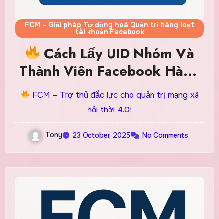
FCM – Giải pháp Tự động hoá Quản trị hàng loạt
tài khoản Facebook
Cách Lấy UID Nhóm Và
Thành Viên Facebook Hàng
Loạt Nhanh Gọn Chỉ Trong
FCM – Trợ thủ đắc lực cho quản trị mạng xã
Vài Click
hội thời 4.0!
Tony
23 October, 2025
No Comments