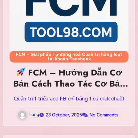
FCM – Giải pháp Tự động hoá Quản trị hàng loạt
tài khoản Facebook
FCM – Hướng Dẫn Cơ
Bản Cách Thao Tác Cơ Bản
Cho Người Mới từ A-Z
Quản trị 1 triệu acc FB chỉ bằng 1 cú click chuột
Tony
23 October, 2025
No Comments