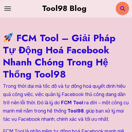
Skip
Tool98 Blog
to
content
FCM Tool – Giải Pháp
Tự Động Hoá Facebook
Nhanh Chóng Trong Hệ
Thống Tool98
Trong thời đại mà tốc độ và tự động hoá quyết định hiệu
quả công việc, việc quản lý Facebook thủ công đang dần
trở nên lỗi thời. Đó là lý do
FCM Tool
ra đời – một công cụ
mạnh mẽ nằm trong hệ thống
Tool98
, giúp bạn xử lý mọi
tác vụ Facebook nhanh, chính xác và tối ưu nhất.
FCM Tool là phần mềm tự động hoá Facebook mạnh mẽ