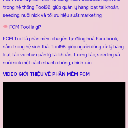
trong hệ thống Tool98, giúp quản lý hàng loạt tài khoản,
seeding, nuôi nick và tối ưu hiệu suất marketing.
FCM Tool là gì?
FCM Tool là phần mềm chuyên tự động hoá Facebook,
nằm trong hệ sinh thái Tool98, giúp người dùng xử lý hàng
loạt tác vụ như quản lý tài khoản, tương tác, seeding và
nuôi nick một cách nhanh chóng, chính xác.
VIDEO GIỚI THIỆU VỀ PHẦN MỀM FCM