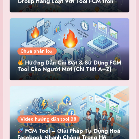
Group Hàng Loạt Với Tool FCM trong
hệ thống Tool 98
Chưa phân loại
Hướng Dẫn Cài Đặt & Sử Dụng FCM
Tool Cho Người Mới (Chi Tiết A–Z)
Video hướng dẫn tool 98
FCM Tool – Giải Pháp Tự Động Hoá
Facebook Nhanh Chóng Trong Hệ