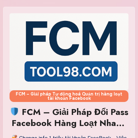
FCM – Giải pháp Tự động hoá Quản trị hàng loạt
tài khoản Facebook
FCM – Giải Pháp Đổi Pass
Facebook Hàng Loạt Nhanh
& Tăng Bảo Mật Tài Khoản