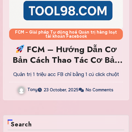
FCM – Giải pháp Tự động hoá Quản trị hàng loạt
tài khoản Facebook
FCM – Hướng Dẫn Cơ
Bản Cách Thao Tác Cơ Bản
Cho Người Mới từ A-Z
Quản trị 1 triệu acc FB chỉ bằng 1 cú click chuột
Tony
23 October, 2025
No Comments
Search