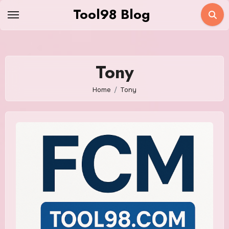
Skip
Tool98 Blog
to
content
Tony
Home
Tony