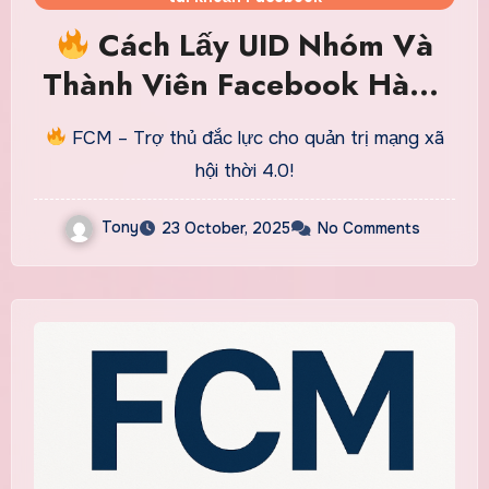
Cách Lấy UID Nhóm Và
Thành Viên Facebook Hàng
Loạt Nhanh Gọn Chỉ Trong
FCM – Trợ thủ đắc lực cho quản trị mạng xã
Vài Click
hội thời 4.0!
Tony
23 October, 2025
No Comments