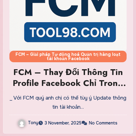
FCM – Giải pháp Tự động hoá Quản trị hàng loạt
tài khoản Facebook
FCM – Thay Đổi Thông Tin
Profile Facebook Chỉ Trong
Vài Click, Dễ Hơn Bao Giờ
_ Với FCM quý anh chị có thể tùy ý Update thông
Hết
tin tài khoản…
Tony
3 November, 2025
No Comments