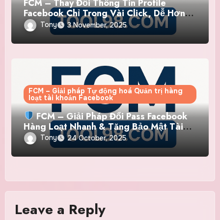
FCM – Thay Đổi Thông Tin Profile
Facebook Chỉ Trong Vài Click, Dễ Hơn
Bao Giờ Hết
Tony
3 November, 2025
FCM – Giải pháp Tự động hoá Quản trị hàng
loạt tài khoản Facebook
FCM – Giải Pháp Đổi Pass Facebook
Hàng Loạt Nhanh & Tăng Bảo Mật Tài
Khoản
Tony
24 October, 2025
Leave a Reply