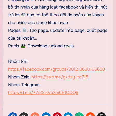
bộ tin nhắn của hàng loạt facebook và hiển thị nút
trả lời để bạn có thể theo dõi tin nhắn của khách
cho nhiều acc clone khác nhau
Pages
: Tạo page, update info page, quét page
của tài khoản…
Reels
: Download, upload reels.
Nhóm FB:
https://facebook.com/groups/981218680106658
Nhóm Zalo:
https://zalo.me/g/dzyutq715
Nhóm Telegram:
https://t.me/+7eXckVqXm6E1ODQ9