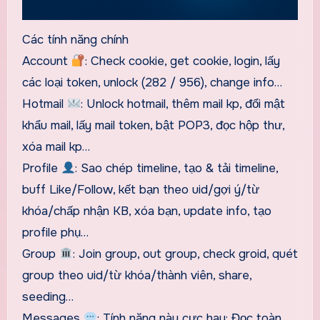
Các tính năng chính
Account
: Check cookie, get cookie, login, lấy
các loại token, unlock (282 / 956), change info…
Hotmail
: Unlock hotmail, thêm mail kp, đổi mật
khẩu mail, lấy mail token, bật POP3, đọc hộp thư,
xóa mail kp…
Profile
: Sao chép timeline, tạo & tải timeline,
buff Like/Follow, kết bạn theo uid/gợi ý/từ
khóa/chấp nhận KB, xóa bạn, update info, tạo
profile phụ…
Group
: Join group, out group, check groid, quét
group theo uid/từ khóa/thành viên, share,
seeding…
Messages
: Tính năng này cực hay: Đọc toàn