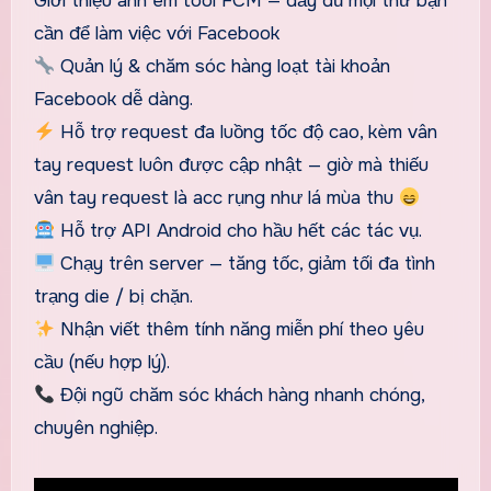
Giới thiệu anh em tool FCM — đầy đủ mọi thứ bạn
cần để làm việc với Facebook
Quản lý & chăm sóc hàng loạt tài khoản
Facebook dễ dàng.
Hỗ trợ request đa luồng tốc độ cao, kèm vân
tay request luôn được cập nhật — giờ mà thiếu
vân tay request là acc rụng như lá mùa thu
Hỗ trợ API Android cho hầu hết các tác vụ.
Chạy trên server — tăng tốc, giảm tối đa tình
trạng die / bị chặn.
Nhận viết thêm tính năng miễn phí theo yêu
cầu (nếu hợp lý).
Đội ngũ chăm sóc khách hàng nhanh chóng,
chuyên nghiệp.